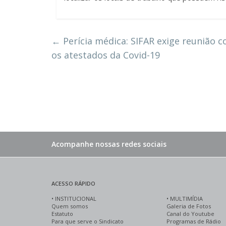
←
Perícia médica: SIFAR exige reunião c
os atestados da Covid-19
Acompanhe nossas redes sociais
ACESSO RÁPIDO
•
INSTITUCIONAL
•
MULTIMÍDIA
Quem somos
Galeria de Fotos
Estatuto
Canal do Youtube
Para que serve o Sindicato
Programas de Rádio