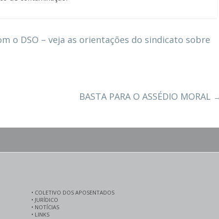
om o DSO – veja as orientações do sindicato sobre
BASTA PARA O ASSÉDIO MORAL
•
COLETIVO DOS APOSENTADOS
•
JURÍDICO
•
NOTÍCIAS
•
LINKS