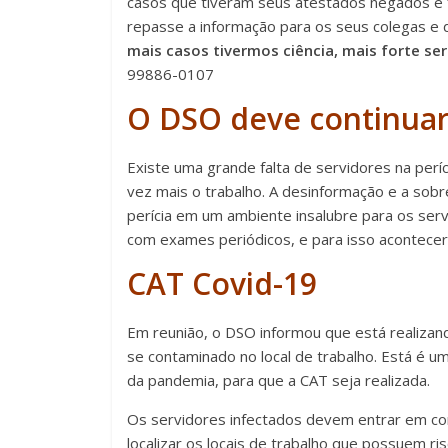
casos que tiveram seus atestados negados e fa
repasse a informação para os seus colegas e 
mais casos tivermos ciência, mais forte ser
99886-0107
O DSO deve continuar
Existe uma grande falta de servidores na períc
vez mais o trabalho. A desinformação e a sob
perícia em um ambiente insalubre para os serv
com exames periódicos, e para isso acontecer
CAT Covid-19
Em reunião, o DSO informou que está realiza
se contaminado no local de trabalho. Está é u
da pandemia, para que a CAT seja realizada.
Os servidores infectados devem entrar em co
localizar os locais de trabalho que possuem ri