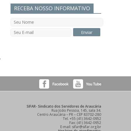
RECEBA NOSSO INFORMATIVO
→
SIFAR- Sindicato dos Servidores de Araucária
Rua João Pessoa, 145, sala 34.
Centro Araucária – PR – CEP 83702-280
Tel. +55 (41) 3642-0952
Fax: (41) 3642-0952
E-mail: sifar@sifar.org.br
Horários de atendimento: