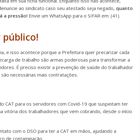
lta em sua ficha funcional. Enquanto isso não acontece,
denuncie ao sindicato caso seu atestado seja negado,
quanto
á a pressão!
Envie um WhatsApp para o SIFAR em: (41)
 público!
ia, e isso acontece porque a Prefeitura quer precarizar cada
recarga de trabalho são armas poderosas para transformar a
idores. É preciso existir a prevenção de saúde do trabalhador
 são necessárias mais contratações.
ndo CAT para os servidores com Covid-19 que suspeitam ter
ma vitória dos trabalhadores que vem cobrando, desde o início
ntato com o DSO para ter a CAT em mãos, ajudando a
sco de contaminação.