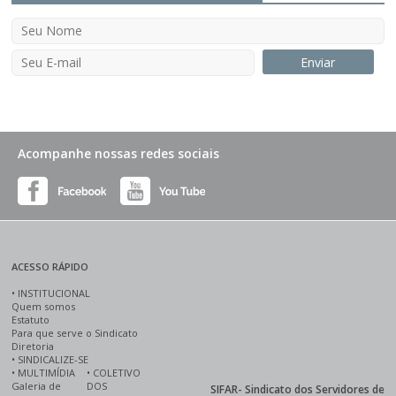
Acompanhe nossas redes sociais
ACESSO RÁPIDO
•
INSTITUCIONAL
Quem somos
Estatuto
Para que serve o Sindicato
Diretoria
•
SINDICALIZE-SE
•
MULTIMÍDIA
•
COLETIVO
Galeria de
DOS
SIFAR- Sindicato dos Servidores de