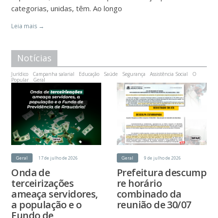
categorias, unidas, têm. Ao longo
Leia mais →
Notícias
Jurídico
Campanha salarial
Educação
Saúde
Segurança
Assistência Social
O
Popular
Geral
Geral
17 de julho de 2026
Geral
9 de julho de 2026
Onda de
Prefeitura descump
terceirizações
re horário
ameaça servidores,
combinado da
a população e o
reunião de 30/07
Fundo de