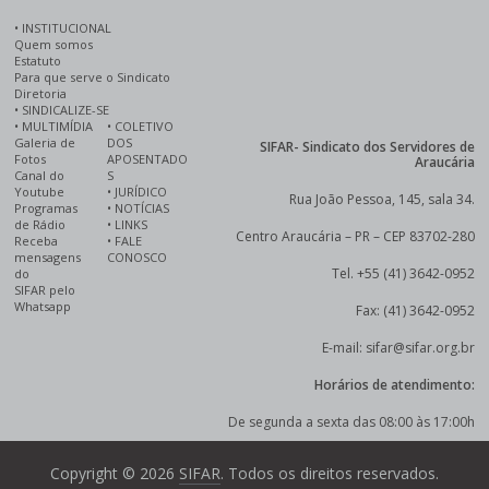
•
INSTITUCIONAL
Quem somos
Estatuto
Para que serve o Sindicato
Diretoria
•
SINDICALIZE-SE
•
MULTIMÍDIA
•
COLETIVO
Galeria de
DOS
SIFAR- Sindicato dos Servidores de
Fotos
APOSENTADO
Araucária
Canal do
S
Youtube
•
JURÍDICO
Rua João Pessoa, 145, sala 34.
Programas
•
NOTÍCIAS
de Rádio
•
LINKS
Centro Araucária – PR – CEP 83702-280
Receba
•
FALE
mensagens
CONOSCO
Tel. +55 (41) 3642-0952
do
SIFAR pelo
Whatsapp
Fax: (41) 3642-0952
E-mail: sifar@sifar.org.br
Horários de atendimento:
De segunda a sexta das 08:00 às 17:00h
Copyright © 2026
SIFAR
. Todos os direitos reservados.