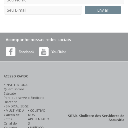
Acompanhe nossas redes sociais
ACESSO RÁPIDO
•
INSTITUCIONAL
Quem somos
Estatuto
Para que serve o Sindicato
Diretoria
•
SINDICALIZE-SE
•
MULTIMÍDIA
•
COLETIVO
Galeria de
DOS
SIFAR- Sindicato dos Servidores de
Fotos
APOSENTADO
Araucária
Canal do
S
Youtube
•
JURÍDICO