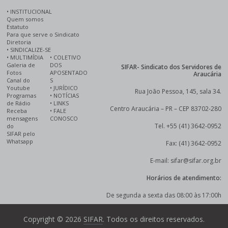
•
INSTITUCIONAL
Quem somos
Estatuto
Para que serve o Sindicato
Diretoria
•
SINDICALIZE-SE
•
MULTIMÍDIA
•
COLETIVO
Galeria de
DOS
SIFAR- Sindicato dos Servidores de
Fotos
APOSENTADO
Araucária
Canal do
S
Youtube
•
JURÍDICO
Rua João Pessoa, 145, sala 34.
Programas
•
NOTÍCIAS
de Rádio
•
LINKS
Centro Araucária – PR – CEP 83702-280
Receba
•
FALE
mensagens
CONOSCO
Tel. +55 (41) 3642-0952
do
SIFAR pelo
Whatsapp
Fax: (41) 3642-0952
E-mail: sifar@sifar.org.br
Horários de atendimento:
De segunda a sexta das 08:00 às 17:00h
Copyright © 2026
SIFAR
. Todos os direitos reservados.