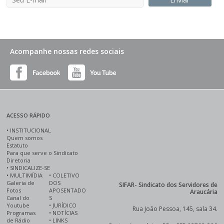
Acompanhe nossas redes sociais
ACESSO RÁPIDO
•
INSTITUCIONAL
Quem somos
Estatuto
Para que serve o Sindicato
Diretoria
•
SINDICALIZE-SE
•
MULTIMÍDIA
•
COLETIVO
Galeria de
DOS
SIFAR- Sindicato dos Servidores de
Fotos
APOSENTADO
Araucária
Canal do
S
Youtube
•
JURÍDICO
Rua João Pessoa, 145, sala 34.
Programas
•
NOTÍCIAS
de Rádio
•
LINKS