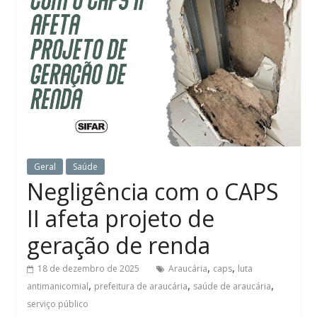
Geral
Saúde
Negligência com o CAPS
II afeta projeto de
geração de renda
,
,
18 de dezembro de 2025
Araucária
caps
luta
,
,
,
antimanicomial
prefeitura de araucária
saúde de araucária
serviço público