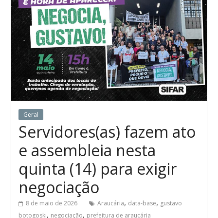
Geral
Servidores(as) fazem ato
e assembleia nesta
quinta (14) para exigir
negociação
,
,
8 de maio de 2026
Araucária
data-base
gustavo
,
,
botogoski
negociação
prefeitura de araucária