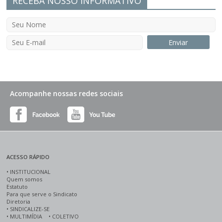
RECEBA NOSSO INFORMATIVO
Acompanhe nossas redes sociais
ACESSO RÁPIDO
•
INSTITUCIONAL
Quem somos
Estatuto
Para que serve o Sindicato
Diretoria
•
SINDICALIZE-SE
•
MULTIMÍDIA
•
COLETIVO