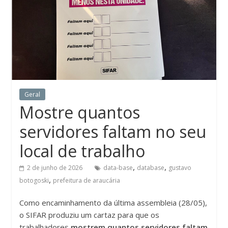
Geral
Mostre quantos
servidores faltam no seu
local de trabalho
,
,
2 de junho de 2026
data-base
database
gustavo
,
botogoski
prefeitura de araucária
Como encaminhamento da última assembleia (28/05),
o SIFAR produziu um cartaz para que os
trabalhadores
mostrem quantos servidores faltam