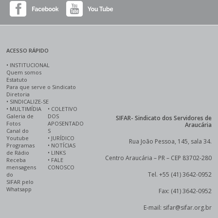
ACESSO RÁPIDO
•
INSTITUCIONAL
Quem somos
Estatuto
Para que serve o Sindicato
Diretoria
•
SINDICALIZE-SE
•
MULTIMÍDIA
•
COLETIVO
Galeria de
DOS
SIFAR- Sindicato dos Servidores de
Fotos
APOSENTADO
Araucária
Canal do
S
Youtube
•
JURÍDICO
Rua João Pessoa, 145, sala 34.
Programas
•
NOTÍCIAS
de Rádio
•
LINKS
Centro Araucária – PR – CEP 83702-280
Receba
•
FALE
mensagens
CONOSCO
Tel. +55 (41) 3642-0952
do
SIFAR pelo
Whatsapp
Fax: (41) 3642-0952
E-mail: sifar@sifar.org.br