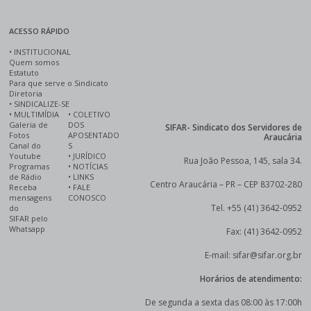
ACESSO RÁPIDO
•
INSTITUCIONAL
Quem somos
Estatuto
Para que serve o Sindicato
Diretoria
•
SINDICALIZE-SE
•
MULTIMÍDIA
•
COLETIVO
Galeria de
DOS
SIFAR- Sindicato dos Servidores de
Fotos
APOSENTADO
Araucária
Canal do
S
Youtube
•
JURÍDICO
Rua João Pessoa, 145, sala 34.
Programas
•
NOTÍCIAS
de Rádio
•
LINKS
Centro Araucária – PR – CEP 83702-280
Receba
•
FALE
mensagens
CONOSCO
Tel. +55 (41) 3642-0952
do
SIFAR pelo
Whatsapp
Fax: (41) 3642-0952
E-mail: sifar@sifar.org.br
Horários de atendimento:
De segunda a sexta das 08:00 às 17:00h