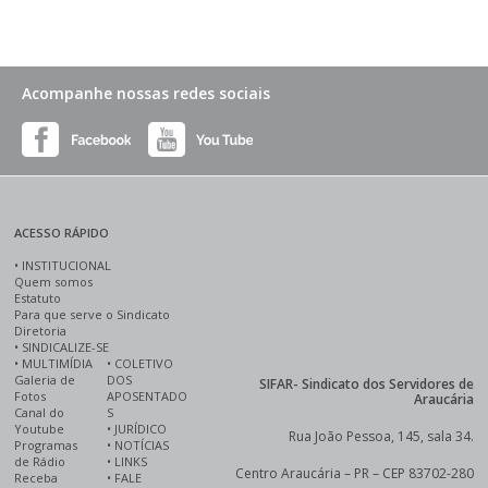
Acompanhe nossas redes sociais
ACESSO RÁPIDO
•
INSTITUCIONAL
Quem somos
Estatuto
Para que serve o Sindicato
Diretoria
•
SINDICALIZE-SE
•
MULTIMÍDIA
•
COLETIVO
Galeria de
DOS
SIFAR- Sindicato dos Servidores de
Fotos
APOSENTADO
Araucária
Canal do
S
Youtube
•
JURÍDICO
Rua João Pessoa, 145, sala 34.
Programas
•
NOTÍCIAS
de Rádio
•
LINKS
Centro Araucária – PR – CEP 83702-280
Receba
•
FALE