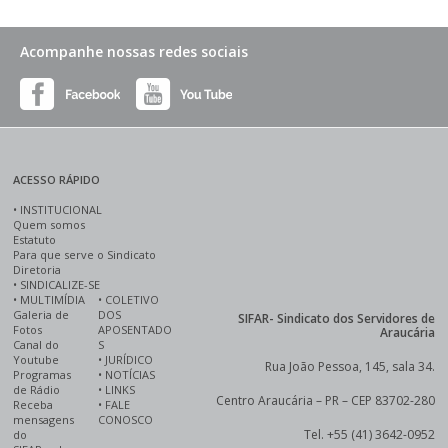
Acompanhe nossas redes sociais
ACESSO RÁPIDO
•
INSTITUCIONAL
Quem somos
Estatuto
Para que serve o Sindicato
Diretoria
•
SINDICALIZE-SE
•
MULTIMÍDIA
•
COLETIVO
Galeria de
DOS
SIFAR- Sindicato dos Servidores de
Fotos
APOSENTADO
Araucária
Canal do
S
Youtube
•
JURÍDICO
Rua João Pessoa, 145, sala 34.
Programas
•
NOTÍCIAS
de Rádio
•
LINKS
Centro Araucária – PR – CEP 83702-280
Receba
•
FALE
mensagens
CONOSCO
Tel. +55 (41) 3642-0952
do