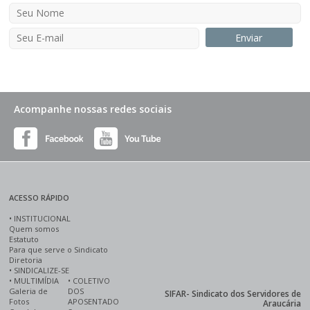
Acompanhe nossas redes sociais
ACESSO RÁPIDO
•
INSTITUCIONAL
Quem somos
Estatuto
Para que serve o Sindicato
Diretoria
•
SINDICALIZE-SE
•
MULTIMÍDIA
•
COLETIVO
Galeria de
DOS
SIFAR- Sindicato dos Servidores de
Fotos
APOSENTADO
Araucária