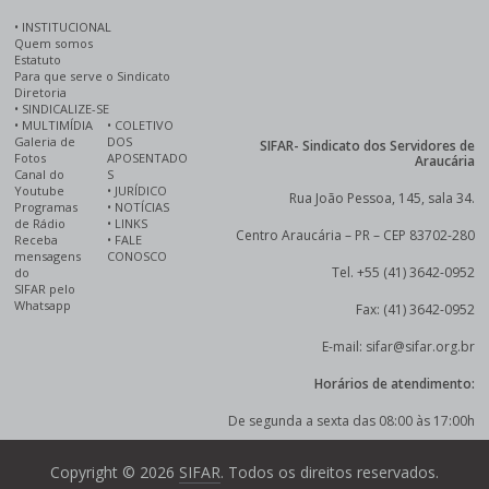
•
INSTITUCIONAL
Quem somos
Estatuto
Para que serve o Sindicato
Diretoria
•
SINDICALIZE-SE
•
MULTIMÍDIA
•
COLETIVO
Galeria de
DOS
SIFAR- Sindicato dos Servidores de
Fotos
APOSENTADO
Araucária
Canal do
S
Youtube
•
JURÍDICO
Rua João Pessoa, 145, sala 34.
Programas
•
NOTÍCIAS
de Rádio
•
LINKS
Centro Araucária – PR – CEP 83702-280
Receba
•
FALE
mensagens
CONOSCO
Tel. +55 (41) 3642-0952
do
SIFAR pelo
Whatsapp
Fax: (41) 3642-0952
E-mail: sifar@sifar.org.br
Horários de atendimento:
De segunda a sexta das 08:00 às 17:00h
Copyright © 2026
SIFAR
. Todos os direitos reservados.