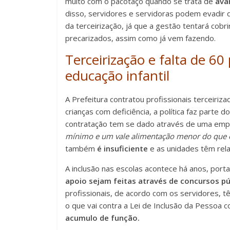
muito com o pacotaço quando se trata de
ava
disso, servidores e servidoras podem evadir 
da terceirização, já que a gestão tentará cobr
precarizados, assim como já vem fazendo.
Terceirização e falta de 60
educação infantil
A Prefeitura contratou profissionais terceiri
crianças com deficiência, a política faz parte
contratação tem se dado através de uma empr
mínimo e um vale alimentação menor do que o
também
é insuficiente
e as unidades têm relat
A inclusão nas escolas acontece há anos, port
apoio sejam feitas através de concursos p
profissionais, de acordo com os servidores,
o que vai contra a Lei de Inclusão da Pessoa 
acumulo de função.