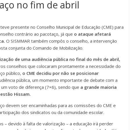
aço no fim de abril
 esteve presente no Conselho Municipal de Educação (CME) para
nselho contrário ao pacotaço, já que
o ataque afetará
ca.
O SISMMAR também compôs o conselho, a intervenção
osta conjunta do Comando de Mobilização.
lização de uma audiência pública no final do mês de abril,
tros conselhos que colocaram prontamente a necessidade do
ço público,
o CME decidiu por não se posicionar
diência pública, um momento importante de debate com a
s um voto de diferença (7×6), sendo que
a grande maioria
 gestão Hissam.
taço devem ser encaminhadas para as comissões do CME e
articipação dos sindicatos ou da comunidade escolar.
 – devido à falta de valorização – a educação irá perder