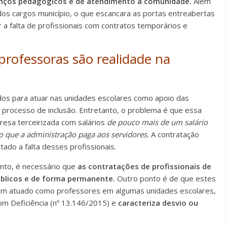
nços pedagógicos e de atendimento à comunidade.
Além
dos cargos município, o que escancara as portas entreabertas
ir a falta de profissionais com contratos temporários e
 professoras são realidade na
zados para atuar nas unidades escolares como apoio das
 do processo de inclusão. Entretanto, o problema é que essa
esa terceirizada com salários
de pouco mais de um salário
 que a administração paga aos servidores.
A contratação
ado a falta desses profissionais.
anto, é necessário que
as contratações de profissionais de
úblicos e de forma permanente.
Outro ponto é de que estes
 têm atuado como professores em algumas unidades escolares,
com Deficiência (nº 13.146/2015) e
caracteriza desvio ou