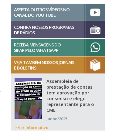
ASSISTA OUTROS VÍDEOS NO
CANAL DO YOU TUBE
CONFIRA NOSSOS PROGRAMAS
DE RÁDIOS
RECEBA MENSAGENS DO
SIFAR PELO WHATSAPP
VEJA TAMBÉM NOSSOS JORNAIS
E BOLETINS
Assembleia de
prestação de contas
→
tem aprovação por
consenso e elege
representante para o
CME
junho/2025
> Ver Informativo