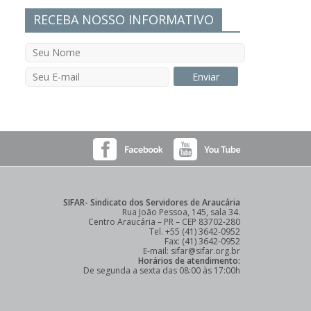
RECEBA NOSSO INFORMATIVO
SIFAR- Sindicato dos Servidores de Araucária
Rua João Pessoa, 145, sala 34.
Centro Araucária – PR – CEP 83702-280
Tel. +55 (41) 3642-0952
Fax: (41) 3642-0952
E-mail: sifar@sifar.org.br
Horários de atendimento:
De segunda a sexta das 08:00 às 17:00h