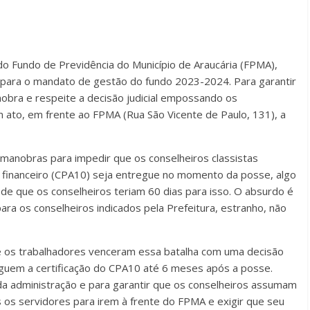
 do Fundo de Previdência do Município de Araucária (FPMA),
e para o mandato de gestão do fundo 2023-2024. Para garantir
obra e respeite a decisão judicial empossando os
m ato, em frente ao FPMA (Rua São Vicente de Paulo, 131), a
r manobras para impedir que os conselheiros classistas
 financeiro (CPA10) seja entregue no momento da posse, algo
 de que os conselheiros teriam 60 dias para isso. O absurdo é
ara os conselheiros indicados pela Prefeitura, estranho, não
 e os trabalhadores venceram essa batalha com uma decisão
reguem a certificação do CPA10 até 6 meses após a posse.
a administração e para garantir que os conselheiros assumam
s os servidores para irem à frente do FPMA e exigir que seu