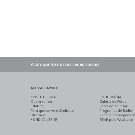
Acompanhe nossas redes sociais
ACESSO RÁPIDO
•
INSTITUCIONAL
•
MULTIMÍDIA
Quem somos
Galeria de Fotos
Estatuto
Canal do Youtube
Para que serve o Sindicato
Programas de Rádio
Diretoria
Receba mensagens d
•
SINDICALIZE-SE
SIFAR pelo Whatsapp