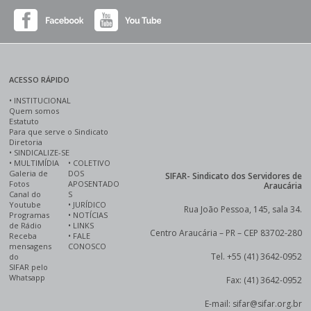
ACESSO RÁPIDO
•
INSTITUCIONAL
Quem somos
Estatuto
Para que serve o Sindicato
Diretoria
•
SINDICALIZE-SE
•
MULTIMÍDIA
•
COLETIVO
Galeria de
DOS
SIFAR- Sindicato dos Servidores de
Fotos
APOSENTADO
Araucária
Canal do
S
Youtube
•
JURÍDICO
Rua João Pessoa, 145, sala 34.
Programas
•
NOTÍCIAS
de Rádio
•
LINKS
Centro Araucária – PR – CEP 83702-280
Receba
•
FALE
mensagens
CONOSCO
Tel. +55 (41) 3642-0952
do
SIFAR pelo
Whatsapp
Fax: (41) 3642-0952
E-mail: sifar@sifar.org.br