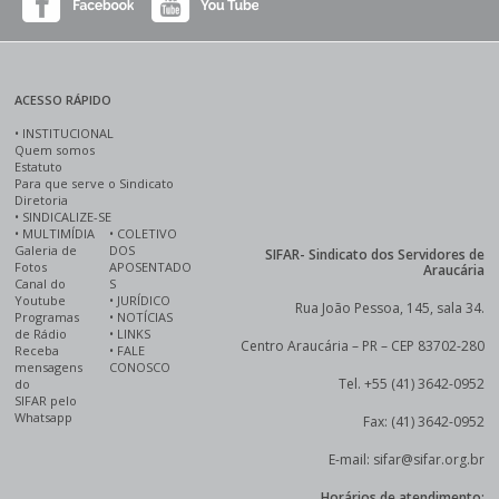
ACESSO RÁPIDO
•
INSTITUCIONAL
Quem somos
Estatuto
Para que serve o Sindicato
Diretoria
•
SINDICALIZE-SE
•
MULTIMÍDIA
•
COLETIVO
Galeria de
DOS
SIFAR- Sindicato dos Servidores de
Fotos
APOSENTADO
Araucária
Canal do
S
Youtube
•
JURÍDICO
Rua João Pessoa, 145, sala 34.
Programas
•
NOTÍCIAS
de Rádio
•
LINKS
Centro Araucária – PR – CEP 83702-280
Receba
•
FALE
mensagens
CONOSCO
Tel. +55 (41) 3642-0952
do
SIFAR pelo
Whatsapp
Fax: (41) 3642-0952
E-mail: sifar@sifar.org.br
Horários de atendimento: