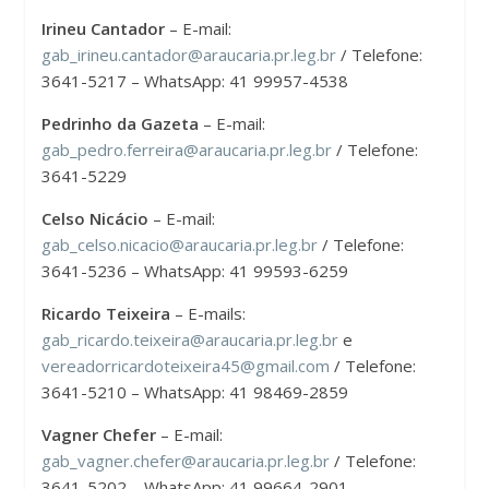
Irineu Cantador
– E-mail:
gab_irineu.cantador@araucaria.pr.leg.br
/ Telefone:
3641-5217 – WhatsApp: 41 99957-4538
Pedrinho da Gazeta
– E-mail:
gab_pedro.ferreira@araucaria.pr.leg.br
/ Telefone:
3641-5229
Celso Nicácio
– E-mail:
gab_celso.nicacio@araucaria.pr.leg.br
/ Telefone:
3641-5236 – WhatsApp: 41 99593-6259
Ricardo Teixeira
– E-mails:
gab_ricardo.teixeira@araucaria.pr.leg.br
e
vereadorricardoteixeira45@gmail.com
/ Telefone:
3641-5210 – WhatsApp: 41 98469-2859
Vagner Chefer
– E-mail:
gab_vagner.chefer@araucaria.pr.leg.br
/ Telefone:
3641-5202 – WhatsApp: 41 99664-2901