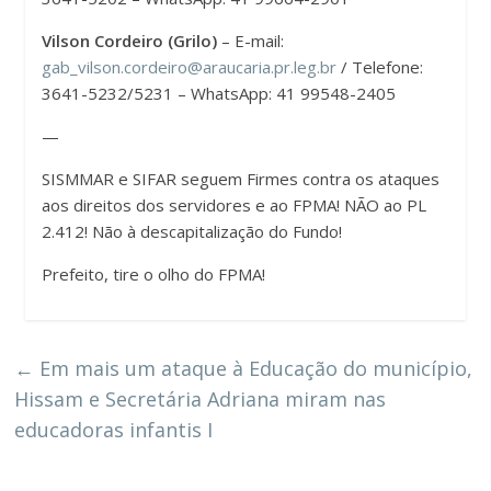
Vilson Cordeiro (Grilo)
– E-mail:
gab_vilson.cordeiro@araucaria.pr.leg.br
/ Telefone:
3641-5232/5231 – WhatsApp: 41 99548-2405
—
SISMMAR e SIFAR seguem Firmes contra os ataques
aos direitos dos servidores e ao FPMA! NÃO ao PL
2.412! Não à descapitalização do Fundo!
Prefeito, tire o olho do FPMA!
←
Em mais um ataque à Educação do município,
Hissam e Secretária Adriana miram nas
educadoras infantis I