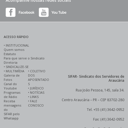
Acompanhe nossas redes sociais
ACESSO RÁPIDO
•
INSTITUCIONAL
Quem somos
Estatuto
Para que serve o Sindicato
Diretoria
•
SINDICALIZE-SE
•
MULTIMÍDIA
•
COLETIVO
Galeria de
DOS
SIFAR- Sindicato dos Servidores de
Fotos
APOSENTADO
Araucária
Canal do
S
Youtube
•
JURÍDICO
Rua João Pessoa, 145, sala 34.
Programas
•
NOTÍCIAS
de Rádio
•
LINKS
Centro Araucária – PR – CEP 83702-280
Receba
•
FALE
mensagens
CONOSCO
Tel. +55 (41) 3642-0952
do
SIFAR pelo
Whatsapp
Fax: (41) 3642-0952