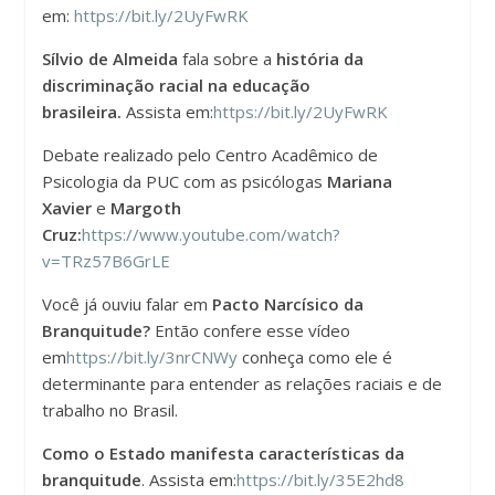
em:
https://bit.ly/2UyFwRK
Sílvio de Almeida
fala sobre a
história da
discriminação racial na educação
brasileira.
Assista em:
https://bit.ly/2UyFwRK
Debate realizado pelo Centro Acadêmico de
Psicologia da PUC com as psicólogas
Mariana
Xavier
e
Margoth
Cruz:
https://www.youtube.com/watch?
v=TRz57B6GrLE
Você já ouviu falar em
Pacto Narcísico da
Branquitude?
Então confere esse vídeo
em
https://bit.ly/3nrCNWy
conheça como ele é
determinante para entender as relações raciais e de
trabalho no Brasil.
Como o Estado manifesta características da
branquitude
. Assista em:
https://bit.ly/35E2hd8