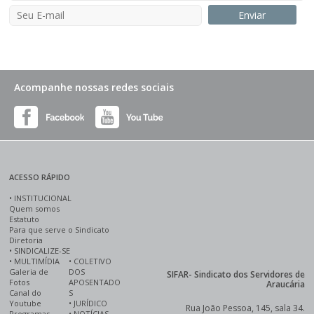
Acompanhe nossas redes sociais
ACESSO RÁPIDO
•
INSTITUCIONAL
Quem somos
Estatuto
Para que serve o Sindicato
Diretoria
•
SINDICALIZE-SE
•
MULTIMÍDIA
•
COLETIVO
Galeria de
DOS
SIFAR- Sindicato dos Servidores de
Fotos
APOSENTADO
Araucária
Canal do
S
Youtube
•
JURÍDICO
Rua João Pessoa, 145, sala 34.
Programas
•
NOTÍCIAS