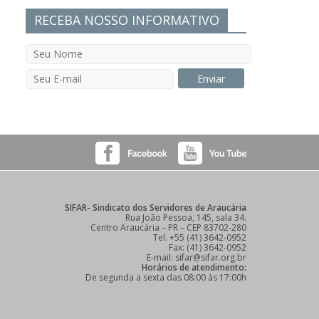
RECEBA NOSSO INFORMATIVO
SIFAR- Sindicato dos Servidores de Araucária
Rua João Pessoa, 145, sala 34.
Centro Araucária – PR – CEP 83702-280
Tel. +55 (41) 3642-0952
Fax: (41) 3642-0952
E-mail: sifar@sifar.org.br
Horários de atendimento:
De segunda a sexta das 08:00 às 17:00h