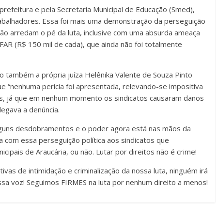
refeitura e pela Secretaria Municipal de Educação (Smed),
abalha
dores
. Essa foi mais uma demonstração da perseguição
ão arredam o pé da luta
,
inclusive com uma
absurda
ameaça
FAR
(R$ 150 mil de cada)
, que ainda não foi totalmente
o também a própria juíza Helênika Valente de Souza Pinto
e “nenhuma perícia foi apresentada, relevando-se impositiva
vas, já que em nenhum momento os sindicatos causaram danos
legava a denúncia.
guns desdobramentos e o poder agora está nas mãos da
nua com essa perseguição
política
aos sindicatos que
icipais de Araucária
, ou não
. Lutar
por direitos
não é crime!
vas de intimidação e criminalização da
nossa
luta, ninguém irá
ossa voz! Seguimos FIRMES na luta por nenhum direito a menos!