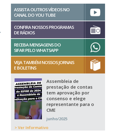
ASSISTA OUTROS VÍDEOS NO
CANAL DO YOU TUBE
CONFIRA NOSSOS PROGRAMAS
→
DE RÁDIOS
RECEBA MENSAGENS DO
SIFAR PELO WHATSAPP
VEJA TAMBÉM NOSSOS JORNAIS
E BOLETINS
Assembleia de
prestação de contas
tem aprovação por
consenso e elege
representante para o
CME
junho/2025
> Ver Informativo