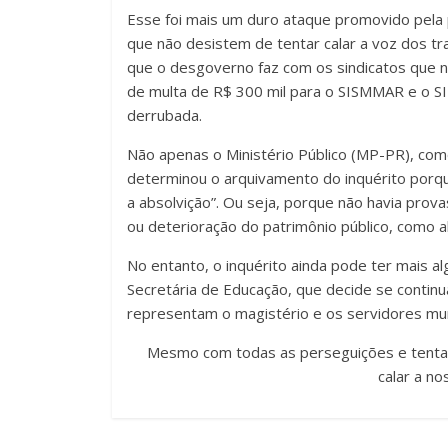
Esse foi mais um duro ataque promovido pela p
que
não desistem de tentar
calar a voz dos
tr
que o
des
governo faz com os sindicatos
que n
de multa de R$ 300 mil para
o
SISMMAR e
o
SI
derrubada.
Não apenas o Ministério Público (MP-PR), com
determinou o arquivamento d
o inquérito
porqu
a absolvição”
.
O
u seja, porque não havia pro
ou deterioração do patrimônio público
, como a
No entanto, o inquérito ainda pode ter
mais
al
Secretária de Educação, que decide se conti
representam o magistério e os servidores mun
Mesmo com todas as perseguições e tentati
calar a n