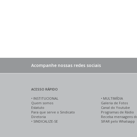
Acompanhe nossas redes sociais
ACESSO RÁPIDO
•
INSTITUCIONAL
•
MULTIMÍDIA
Quem somos
Galeria de Fotos
Estatuto
Canal do Youtube
Para que serve o Sindicato
Programas de Rádio
Diretoria
Receba mensagens d
•
SINDICALIZE-SE
SIFAR pelo Whatsapp