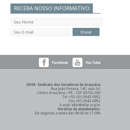
RECEBA NOSSO INFORMATIVO
SIFAR- Sindicato dos Servidores de Araucária
Rua João Pessoa, 145, sala 34.
Centro Araucária – PR – CEP 83702-280
Tel. +55 (41) 3642-0952
Fax: (41) 3642-0952
E-mail: sifar@sifar.org.br
Horários de atendimento:
De segunda a sexta das 08:00 às 17:00h