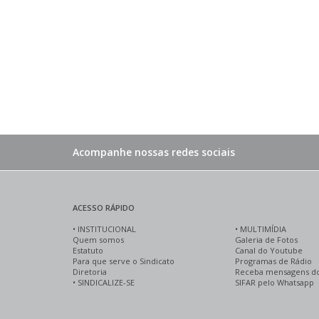
Acompanhe nossas redes sociais
ACESSO RÁPIDO
•
INSTITUCIONAL
•
MULTIMÍDIA
Quem somos
Galeria de Fotos
Estatuto
Canal do Youtube
Para que serve o Sindicato
Programas de Rádio
Diretoria
Receba mensagens d
•
SINDICALIZE-SE
SIFAR pelo Whatsapp