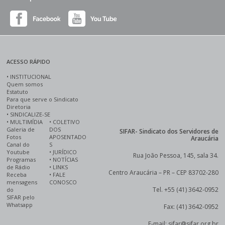
ACESSO RÁPIDO
•
INSTITUCIONAL
Quem somos
Estatuto
Para que serve o Sindicato
Diretoria
•
SINDICALIZE-SE
•
MULTIMÍDIA
•
COLETIVO
Galeria de
DOS
SIFAR- Sindicato dos Servidores de
Fotos
APOSENTADO
Araucária
Canal do
S
Youtube
•
JURÍDICO
Rua João Pessoa, 145, sala 34.
Programas
•
NOTÍCIAS
de Rádio
•
LINKS
Centro Araucária – PR – CEP 83702-280
Receba
•
FALE
mensagens
CONOSCO
Tel. +55 (41) 3642-0952
do
SIFAR pelo
Whatsapp
Fax: (41) 3642-0952
E-mail: sifar@sifar.org.br