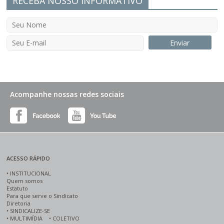
RECEBA NOSSO INFORMATIVO
Acompanhe nossas redes sociais
ACESSO RÁPIDO
•
INSTITUCIONAL
Quem somos
Estatuto
Para que serve o Sindicato
Diretoria
•
SINDICALIZE-SE
•
MULTIMÍDIA
•
COLETIVO