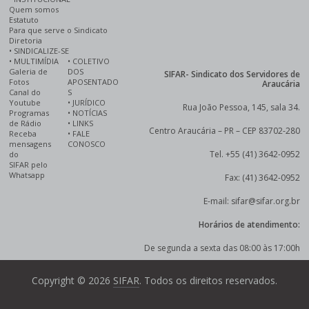
Quem somos
Estatuto
Para que serve o Sindicato
Diretoria
•
SINDICALIZE-SE
•
MULTIMÍDIA
•
COLETIVO
Galeria de
DOS
SIFAR- Sindicato dos Servidores de
Fotos
APOSENTADO
Araucária
Canal do
S
Youtube
•
JURÍDICO
Rua João Pessoa, 145, sala 34.
Programas
•
NOTÍCIAS
de Rádio
•
LINKS
Centro Araucária – PR – CEP 83702-280
Receba
•
FALE
mensagens
CONOSCO
Tel. +55 (41) 3642-0952
do
SIFAR pelo
Whatsapp
Fax: (41) 3642-0952
E-mail: sifar@sifar.org.br
Horários de atendimento:
De segunda a sexta das 08:00 às 17:00h
Copyright © 2026
SIFAR
. Todos os direitos reservados.