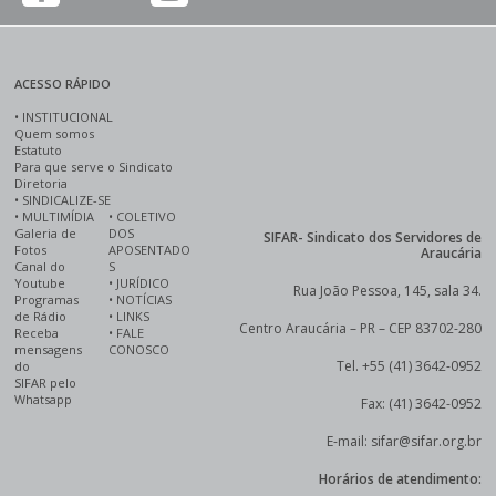
ACESSO RÁPIDO
•
INSTITUCIONAL
Quem somos
Estatuto
Para que serve o Sindicato
Diretoria
•
SINDICALIZE-SE
•
MULTIMÍDIA
•
COLETIVO
Galeria de
DOS
SIFAR- Sindicato dos Servidores de
Fotos
APOSENTADO
Araucária
Canal do
S
Youtube
•
JURÍDICO
Rua João Pessoa, 145, sala 34.
Programas
•
NOTÍCIAS
de Rádio
•
LINKS
Centro Araucária – PR – CEP 83702-280
Receba
•
FALE
mensagens
CONOSCO
Tel. +55 (41) 3642-0952
do
SIFAR pelo
Whatsapp
Fax: (41) 3642-0952
E-mail: sifar@sifar.org.br
Horários de atendimento: