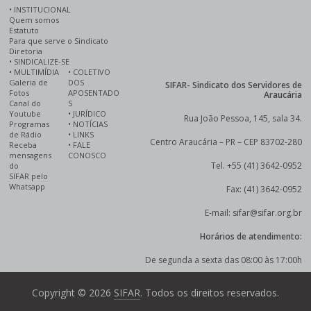
•
INSTITUCIONAL
Quem somos
Estatuto
Para que serve o Sindicato
Diretoria
•
SINDICALIZE-SE
•
MULTIMÍDIA
•
COLETIVO
Galeria de
DOS
SIFAR- Sindicato dos Servidores de
Fotos
APOSENTADO
Araucária
Canal do
S
Youtube
•
JURÍDICO
Rua João Pessoa, 145, sala 34.
Programas
•
NOTÍCIAS
de Rádio
•
LINKS
Centro Araucária – PR – CEP 83702-280
Receba
•
FALE
mensagens
CONOSCO
Tel. +55 (41) 3642-0952
do
SIFAR pelo
Whatsapp
Fax: (41) 3642-0952
E-mail: sifar@sifar.org.br
Horários de atendimento:
De segunda a sexta das 08:00 às 17:00h
Copyright © 2026
SIFAR
. Todos os direitos reservados.