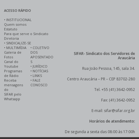
ACESSO RÁPIDO
•
INSTITUCIONAL
Quem somos
Estatuto
Para que serve o Sindicato
Diretoria
•
SINDICALIZE-SE
•
MULTIMÍDIA
•
COLETIVO
Galeria de
DOS
SIFAR- Sindicato dos Servidores de
Fotos
APOSENTADO
Araucária
Canal do
S
Youtube
•
JURÍDICO
Rua João Pessoa, 145, sala 34.
Programas
•
NOTÍCIAS
de Rádio
•
LINKS
Centro Araucária – PR – CEP 83702-280
Receba
•
FALE
mensagens
CONOSCO
Tel. +55 (41) 3642-0952
do
SIFAR pelo
Whatsapp
Fax: (41) 3642-0952
E-mail: sifar@sifar.org.br
Horários de atendimento:
De segunda a sexta das 08:00 às 17:00h