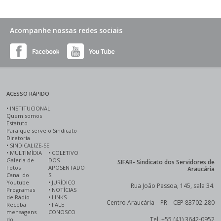
Acompanhe nossas redes sociais
ACESSO RÁPIDO
•
INSTITUCIONAL
Quem somos
Estatuto
Para que serve o Sindicato
Diretoria
•
SINDICALIZE-SE
•
MULTIMÍDIA
•
COLETIVO
Galeria de
DOS
SIFAR- Sindicato dos Servidores de
Fotos
APOSENTADO
Araucária
Canal do
S
Youtube
•
JURÍDICO
Rua João Pessoa, 145, sala 34.
Programas
•
NOTÍCIAS
de Rádio
•
LINKS
Centro Araucária – PR – CEP 83702-280
Receba
•
FALE
mensagens
CONOSCO
Tel. +55 (41) 3642-0952
do