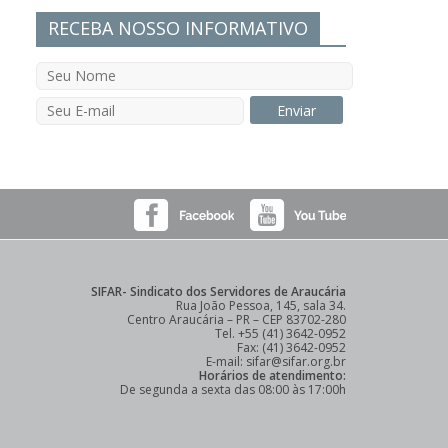
RECEBA NOSSO INFORMATIVO
SIFAR- Sindicato dos Servidores de Araucária
Rua João Pessoa, 145, sala 34.
Centro Araucária – PR – CEP 83702-280
Tel. +55 (41) 3642-0952
Fax: (41) 3642-0952
E-mail: sifar@sifar.org.br
Horários de atendimento:
De segunda a sexta das 08:00 às 17:00h