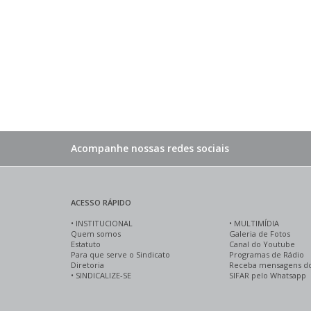
Acompanhe nossas redes sociais
ACESSO RÁPIDO
•
INSTITUCIONAL
•
MULTIMÍDIA
Quem somos
Galeria de Fotos
Estatuto
Canal do Youtube
Para que serve o Sindicato
Programas de Rádio
Diretoria
Receba mensagens d
•
SINDICALIZE-SE
SIFAR pelo Whatsapp