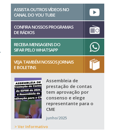
ASSISTA OUTROS VÍDEOS NO
CANAL DO YOU TUBE
CONFIRA NOSSOS PROGRAMAS
DE RÁDIOS
RECEBA MENSAGENS DO
SIFAR PELO WHATSAPP
→
VEJA TAMBÉM NOSSOS JORNAIS
E BOLETINS
Assembleia de
prestação de contas
tem aprovação por
consenso e elege
representante para o
CME
junho/2025
> Ver Informativo