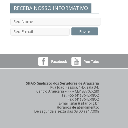
RECEBA NOSSO INFORMATIVO
SIFAR- Sindicato dos Servidores de Araucária
Rua João Pessoa, 145, sala 34.
Centro Araucária – PR – CEP 83702-280
Tel. +55 (41) 3642-0952
Fax: (41) 3642-0952
E-mail: sifar@sifar.org.br
Horários de atendimento:
De segunda a sexta das 08:00 às 17:00h