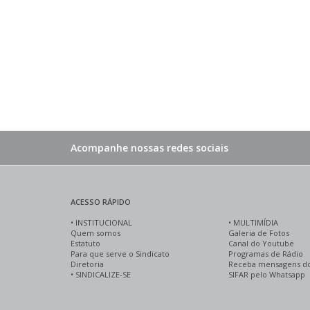
Acompanhe nossas redes sociais
ACESSO RÁPIDO
•
INSTITUCIONAL
•
MULTIMÍDIA
Quem somos
Galeria de Fotos
Estatuto
Canal do Youtube
Para que serve o Sindicato
Programas de Rádio
Diretoria
Receba mensagens d
•
SINDICALIZE-SE
SIFAR pelo Whatsapp