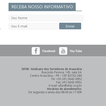
RECEBA NOSSO INFORMATIVO
→
SIFAR- Sindicato dos Servidores de Araucária
Rua João Pessoa, 145, sala 34.
Centro Araucária – PR – CEP 83702-280
Tel. +55 (41) 3642-0952
Fax: (41) 3642-0952
E-mail: sifar@sifar.org.br
Horários de atendimento:
De segunda a sexta das 08:00 às 17:00h