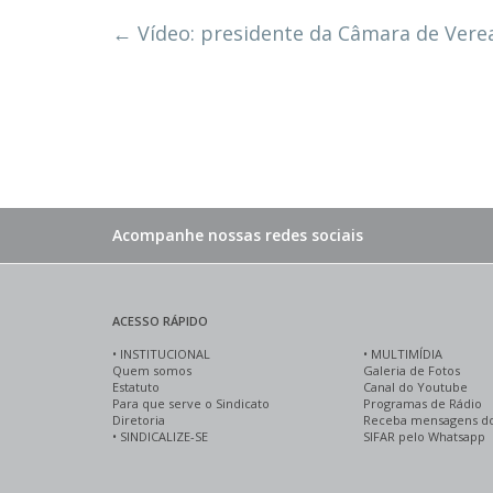
←
Vídeo: presidente da Câmara de Vere
Acompanhe nossas redes sociais
ACESSO RÁPIDO
•
INSTITUCIONAL
•
MULTIMÍDIA
Quem somos
Galeria de Fotos
Estatuto
Canal do Youtube
Para que serve o Sindicato
Programas de Rádio
Diretoria
Receba mensagens d
•
SINDICALIZE-SE
SIFAR pelo Whatsapp