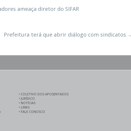
adores ameaça diretor do SIFAR
Prefeitura terá que abrir diálogo com sindicatos
•
COLETIVO DOS APOSENTADOS
•
JURÍDICO
•
NOTÍCIAS
•
LINKS
o
•
FALE CONOSCO