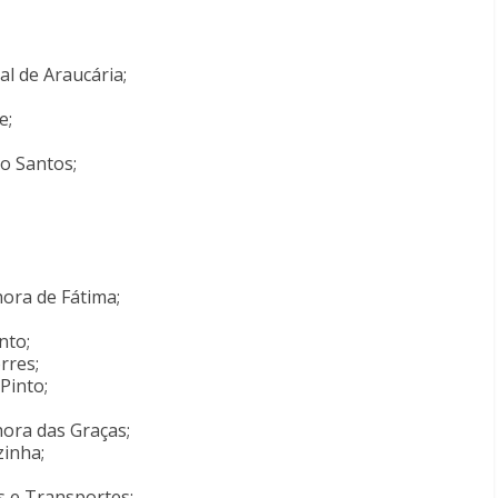
l de Araucária;
e;
o Santos;
hora de Fátima;
nto;
rres;
Pinto;
hora das Graças;
zinha;
s e Transportes;