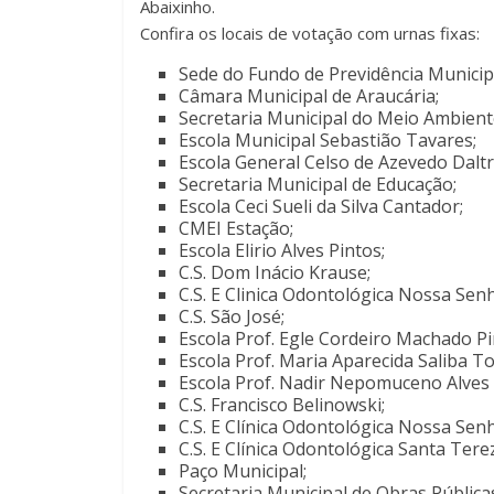
Abaixinho.
Confira os locais de votação com urnas fixas:
Sede do Fundo de Previdência Municipa
Câmara Municipal de Araucária;
Secretaria Municipal do Meio Ambient
Escola Municipal Sebastião Tavares;
Escola General Celso de Azevedo Daltr
Secretaria Municipal de Educação;
Escola Ceci Sueli da Silva Cantador;
CMEI Estação;
Escola Elirio Alves Pintos;
C.S. Dom Inácio Krause;
C.S. E Clinica Odontológica Nossa Sen
C.S. São José;
Escola Prof. Egle Cordeiro Machado Pi
Escola Prof. Maria Aparecida Saliba To
Escola Prof. Nadir Nepomuceno Alves 
C.S. Francisco Belinowski;
C.S. E Clínica Odontológica Nossa Sen
C.S. E Clínica Odontológica Santa Tere
Paço Municipal;
Secretaria Municipal de Obras Pública