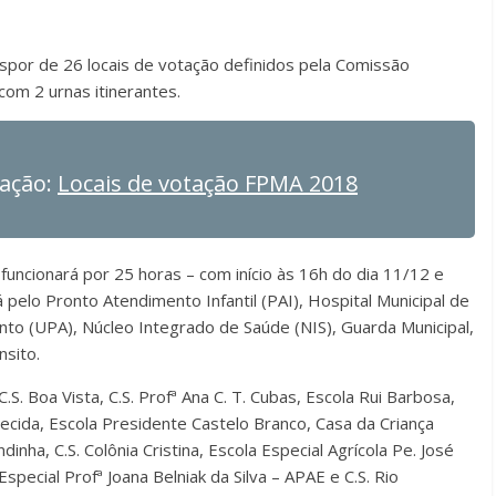
spor de 26 locais de votação definidos pela Comissão
com 2 urnas itinerantes.
tação:
Locais de votação FPMA 2018
funcionará por 25 horas – com início às 16h do dia 11/12 e
pelo Pronto Atendimento Infantil (PAI), Hospital Municipal de
to (UPA), Núcleo Integrado de Saúde (NIS), Guarda Municipal,
sito.
C.S. Boa Vista, C.S. Profª Ana C. T. Cubas, Escola Rui Barbosa,
recida, Escola Presidente Castelo Branco, Casa da Criança
nha, C.S. Colônia Cristina, Escola Especial Agrícola Pe. José
special Profª Joana Belniak da Silva – APAE e C.S. Rio