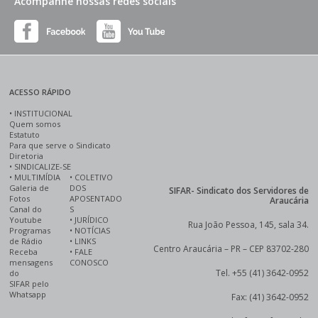
Acompanhe nossas redes sociais
ACESSO RÁPIDO
•
INSTITUCIONAL
Quem somos
Estatuto
Para que serve o Sindicato
Diretoria
•
SINDICALIZE-SE
•
MULTIMÍDIA
•
COLETIVO
Galeria de
DOS
SIFAR- Sindicato dos Servidores de
Fotos
APOSENTADO
Araucária
Canal do
S
Youtube
•
JURÍDICO
Rua João Pessoa, 145, sala 34.
Programas
•
NOTÍCIAS
de Rádio
•
LINKS
Centro Araucária – PR – CEP 83702-280
Receba
•
FALE
mensagens
CONOSCO
Tel. +55 (41) 3642-0952
do
SIFAR pelo
Whatsapp
Fax: (41) 3642-0952