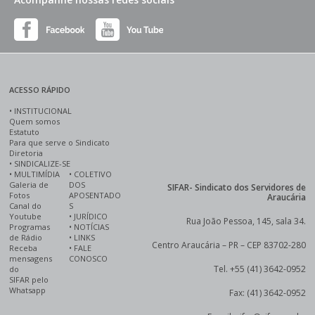
ACESSO RÁPIDO
•
INSTITUCIONAL
Quem somos
Estatuto
Para que serve o Sindicato
Diretoria
•
SINDICALIZE-SE
•
MULTIMÍDIA
•
COLETIVO
Galeria de
DOS
SIFAR- Sindicato dos Servidores de
Fotos
APOSENTADO
Araucária
Canal do
S
Youtube
•
JURÍDICO
Rua João Pessoa, 145, sala 34.
Programas
•
NOTÍCIAS
de Rádio
•
LINKS
Centro Araucária – PR – CEP 83702-280
Receba
•
FALE
mensagens
CONOSCO
Tel. +55 (41) 3642-0952
do
SIFAR pelo
Whatsapp
Fax: (41) 3642-0952