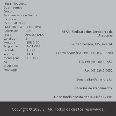
•
INSTITUCIONAL
Quem somos
Estatuto
Para que serve o Sindicato
Diretoria
•
SINDICALIZE-SE
•
MULTIMÍDIA
•
COLETIVO
Galeria de
DOS
SIFAR- Sindicato dos Servidores de
Fotos
APOSENTADO
Araucária
Canal do
S
Youtube
•
JURÍDICO
Rua João Pessoa, 145, sala 34.
Programas
•
NOTÍCIAS
de Rádio
•
LINKS
Centro Araucária – PR – CEP 83702-280
Receba
•
FALE
mensagens
CONOSCO
Tel. +55 (41) 3642-0952
do
SIFAR pelo
Whatsapp
Fax: (41) 3642-0952
E-mail: sifar@sifar.org.br
Horários de atendimento:
De segunda a sexta das 08:00 às 17:00h
Copyright © 2026
SIFAR
. Todos os direitos reservados.