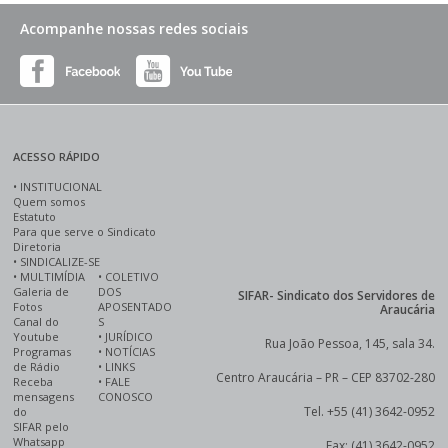
Acompanhe nossas redes sociais
ACESSO RÁPIDO
•
INSTITUCIONAL
Quem somos
Estatuto
Para que serve o Sindicato
Diretoria
•
SINDICALIZE-SE
•
MULTIMÍDIA
•
COLETIVO
Galeria de
DOS
SIFAR- Sindicato dos Servidores de
Fotos
APOSENTADO
Araucária
Canal do
S
Youtube
•
JURÍDICO
Rua João Pessoa, 145, sala 34.
Programas
•
NOTÍCIAS
de Rádio
•
LINKS
Centro Araucária – PR – CEP 83702-280
Receba
•
FALE
mensagens
CONOSCO
Tel. +55 (41) 3642-0952
do
SIFAR pelo
Whatsapp
Fax: (41) 3642-0952