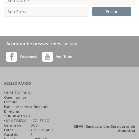
Acompanhe nossas redes sociais
ACESSO RÁPIDO
•
INSTITUCIONAL
Quem somos
Estatuto
Para que serve o Sindicato
Diretoria
•
SINDICALIZE-SE
•
MULTIMÍDIA
•
COLETIVO
Galeria de
DOS
SIFAR- Sindicato dos Servidores de
Fotos
APOSENTADO
Araucária
Canal do
S